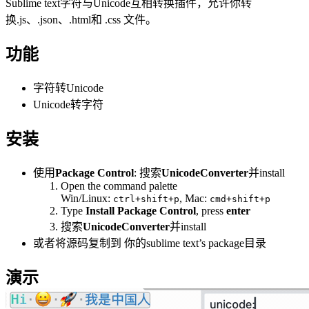
Sublime text字符与Unicode互相转换插件，允许你转
换.js、.json、.html和 .css 文件。
功能
字符转Unicode
Unicode转字符
安装
使用
Package Control
: 搜索
UnicodeConverter
并install
Open the command palette
Win/Linux:
, Mac:
ctrl+shift+p
cmd+shift+p
Type
Install Package Control
, press
enter
搜索
UnicodeConverter
并install
或者将源码复制到 你的sublime text’s package目录
演示