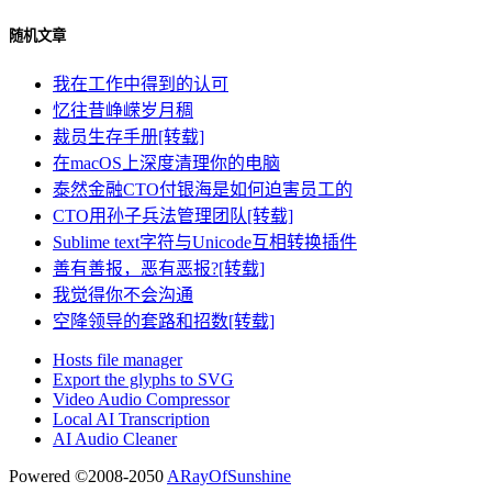
随机文章
我在工作中得到的认可
忆往昔峥嵘岁月稠
裁员生存手册[转载]
在macOS上深度清理你的电脑
泰然金融CTO付银海是如何迫害员工的
CTO用孙子兵法管理团队[转载]
Sublime text字符与Unicode互相转换插件
善有善报，恶有恶报?[转载]
我觉得你不会沟通
空降领导的套路和招数[转载]
Hosts file manager
Export the glyphs to SVG
Video Audio Compressor
Local AI Transcription
AI Audio Cleaner
Powered ©2008-2050
ARayOfSunshine