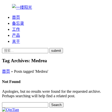
首页
备忘录
工作
产品
关于
submit
Tag Archives:
Medrea
首页
»
Posts tagged 'Medrea'
Not Found
Apologies, but no results were found for the requested archive.
Perhaps searching will help find a related post.
Search
for: