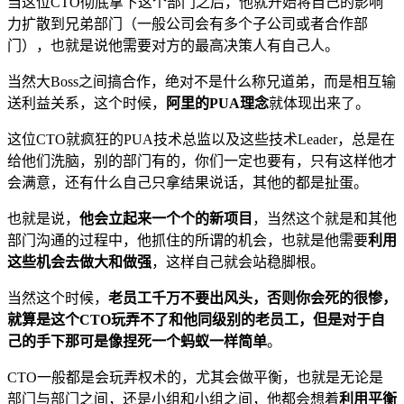
当这位CTO彻底拿下这个部门之后，他就开始将自己的影响
力扩散到兄弟部门（一般公司会有多个子公司或者合作部
门），也就是说他需要对方的最高决策人有自己人。
当然大Boss之间搞合作，绝对不是什么称兄道弟，而是相互输
送利益关系，这个时候，
阿里的PUA理念
就体现出来了。
这位CTO就疯狂的PUA技术总监以及这些技术Leader，总是在
给他们洗脑，别的部门有的，你们一定也要有，只有这样他才
会满意，还有什么自己只拿结果说话，其他的都是扯蛋。
也就是说，
他会立起来一个个的新项目
，当然这个就是和其他
部门沟通的过程中，他抓住的所谓的机会，也就是他需要
利用
这些机会去做大和做强
，这样自己就会站稳脚根。
当然这个时候，
老员工千万不要出风头，否则你会死的很惨，
就算是这个CTO玩弄不了和他同级别的老员工，但是对于自
己的手下那可是像捏死一个蚂蚁一样简单
。
CTO一般都是会玩弄权术的，尤其会做平衡，也就是无论是
部门与部门之间，还是小组和小组之间，他都会想着
利用平衡