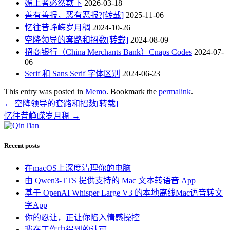
媚上者必然欺下
2026-03-18
善有善报，恶有恶报?[转载]
2025-11-06
忆往昔峥嵘岁月稠
2024-10-26
空降领导的套路和招数[转载]
2024-08-09
招商银行（China Merchants Bank）Cnaps Codes
2024-07-
06
Serif 和 Sans Serif 字体区别
2024-06-23
This entry was posted in
Memo
. Bookmark the
permalink
.
←
空降领导的套路和招数[转载]
忆往昔峥嵘岁月稠
→
Recent posts
在macOS上深度清理你的电脑
由 Qwen3-TTS 提供支持的 Mac 文本转语音 App
基于 OpenAI Whisper Large V3 的本地离线Mac语音转文
字App
你的忍让，正让你陷入情感操控
我在工作中得到的认可