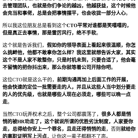
去管理团队，也就是你们争论的越凶，他越获益，这个时候他
会充当和事佬，总是会把事情摆平，也会收拢一部分人心
。
所以我这位朋友总是看到这个
CTO平常对谁都是笑嘻嘻的，
但是真正去事情，那是雷厉风行，绝不手软
。
这个就是告诉我们，
假如你的领导表面上看起来很温顺，你怎
么挑衅他，他都不敢拿你怎么样？我这里就想告诉大家，其实
这个不是人家不敢整你，只是时机未到，只要合适了，他会毫
不留情的把你抖出来，那么你就等着公司开除你吧
。
这位CTO就是这么干的，
前期沟通再加上后面工作的开展，
他会快速的定位一批需要走的人，并且从这些人当中划分要走
的人的优先级，也就是哪些人现在必须走，哪些可以晚一点
走
。
当然CTO玩弄权术之后，整个公司都震荡了，
很多人都是悄
悄的被HR劝走了，这个就说所谓的优胜劣汰制度，人家要你
走，总得给你安上一个罪名，且走还得悄悄的走
，否则
就给你
的离职证明写上污点
，让你这一辈子都翻不了声。